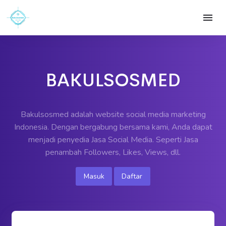
BAKULSOSMED
Bakulsosmed adalah website social media marketing
Indonesia. Dengan bergabung bersama kami, Anda dapat
menjadi penyedia Jasa Social Media. Seperti Jasa
penambah Followers, Likes, Views, dll.
Masuk
Daftar